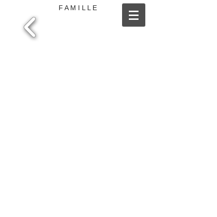
F A M I L L E